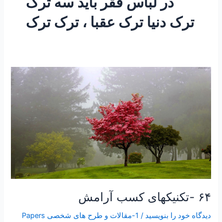
در لباس فقر باید سه ترک
ترک دنیا ترک عقبا ، ترک ترک
۶۴
-تکنیکهای
کسب
آرامش
۶۴ -تکنیکهای کسب آرامش
دیدگاه‌ خود را بنویسید
/
1-مقالات و طرح های شخصی Papers