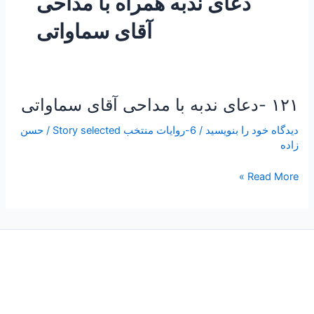
دعای ندبه همراه با مداحی
آقای سماواتی
۱۲۱ -دعای ندبه با مداحی آقای سماواتی
۱۲۱
-دعای
دیدگاه‌ خود را بنویسید
/
6-روایات منتخب Story selected
/
حسن
ندبه
زاده
با
مداحی
Read More »
آقای
سماواتی