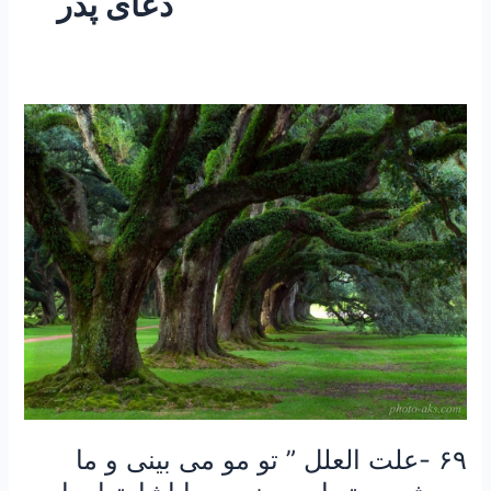
دعای پدر
۶۹
-علت
العلل
”
تو
مو
می
بینی
و
ما
پیچش
مو
تو
۶۹ -علت العلل ” تو مو می بینی و ما
ابرو
بینی