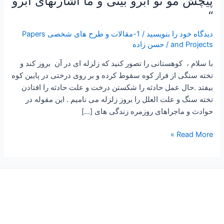
پیچش مو تو ابرو بینی و ما اشارتهای ابرو
و
“
ما
اشارتهای
دیدگاه‌ خود را بنویسید
/
1-مقالات و طرح های شخصی Papers
and Projects
/
حسن زاده
ابرو
“
با سلام ، کوهستانی را تصور کنید که زلزله ای در آن بروز کند و
تخته سنگی از فراز کوه سقوط کرده و بر روی درختی در پایین کوه
بیفتد .حال عمل حادثه را شکستن درخت و علت حادثه را افتادن
تخته سنگ و علت العلل را بروز زلزله می نامیم . این مقوله در
حوادث و ماجراهای روزمره زندگی های […]
Read More »