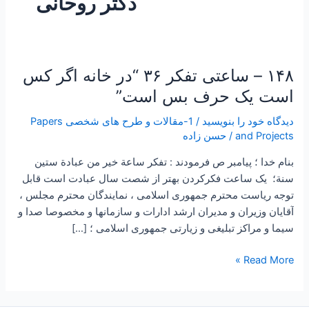
دکتر روحانی
۱۴۸ – ساعتی تفکر ۳۶ “در خانه اگر کس
۱۴۸
–
است یک حرف بس است”
ساعتی
دیدگاه‌ خود را بنویسید
/
1-مقالات و طرح های شخصی Papers
تفکر
and Projects
/
حسن زاده
۳۶
“در
بنام خدا ؛ پیامبر ص فرمودند : تفكر ساعة خير من عبادة ستين
خانه
سنة؛ یک ساعت فکرکردن بهتر از شصت سال عبادت است قابل
اگر
توجه ریاست محترم جمهوری اسلامی ، نمایندگان محترم مجلس ،
کس
آقایان وزیران و مدیران ارشد ادارات و سازمانها و مخصوصا صدا و
است
سیما و مراکز تبلیغی و زیارتی جمهوری اسلامی ؛ […]
یک
حرف
Read More »
بس
است”