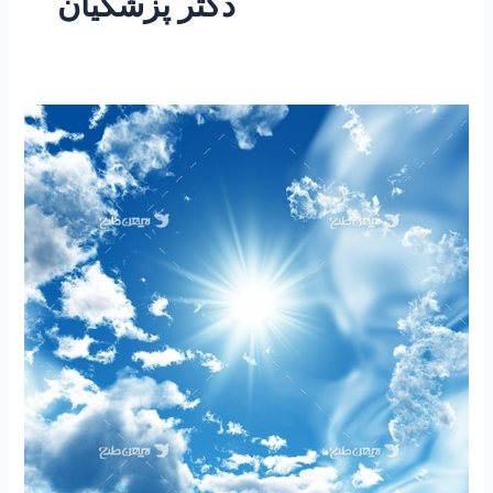
دکتر پزشکیان
۲۵۶
–
ساعتی
تفکر
۱۰۲
”
سخنی
با
ریاست
محترم
جمهوری
جناب
دکتر
پزشکیان
“