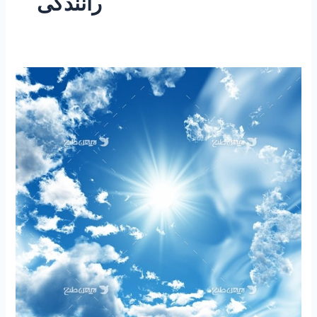
رانندگی
۱۵۲
-ساعتی
تفکر
۳۸
“مچگیری
مثبت”