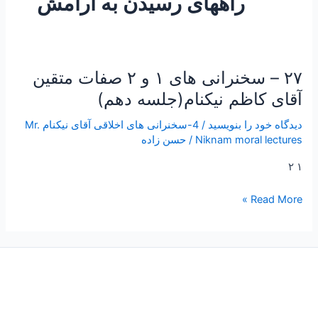
راههای رسیدن به آرامش
۲۷ – سخنرانی های ۱ و ۲ صفات متقین
۲۷
–
آقای کاظم نیکنام(جلسه دهم)
سخنرانی
دیدگاه‌ خود را بنویسید
/
4-سخنرانی های اخلاقی آقای نیکنام Mr.
های
Niknam moral lectures
/
حسن زاده
۱
و
۱ ۲
۲
صفات
Read More »
متقین
آقای
کاظم
نیکنام(جلسه
دهم)