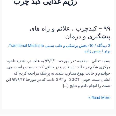
رژیم غذایی کبد چرب
۹۹ – کبدچرب ، علائم و راه های
۹۹
–
پیشگیری و درمان
کبدچرب
3 دیدگاه
/
10-بخش پزشکی و طب سنتی Traditional Medicine
,
،
برتر
/
حسن زاده
علائم
و
بسمه تعالی مقدمه : در مورخه ۹۴/۹/۱۰ به علت درد شدید ناحیه
راه
مرکزی شکم در حالت ایستاده و در حالتی که به سمت راست می
های
خوابیدم و حالت تهوع متناوب شدید به پزشک مراجعه کردم که
پیشگیری
ایشان تست خونی SGOT و GPT دادند که در مورخۀ ۹۴/۹/۱۴ این
و
تست را انجام دادم و نتایج […]
درمان
Read More »