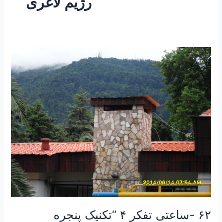
رژیم لاغری
۶۲
-ساعتی
تفکر
۴
“تکنیک
پنجره
جوهری”
۶۲ -ساعتی تفکر ۴ “تکنیک پنجره