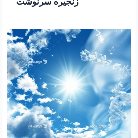
زنجیره سرنوشت
۱۸۲
-ساعتی
تفکر
۵۵
”
باورها
و
سرنوشت”