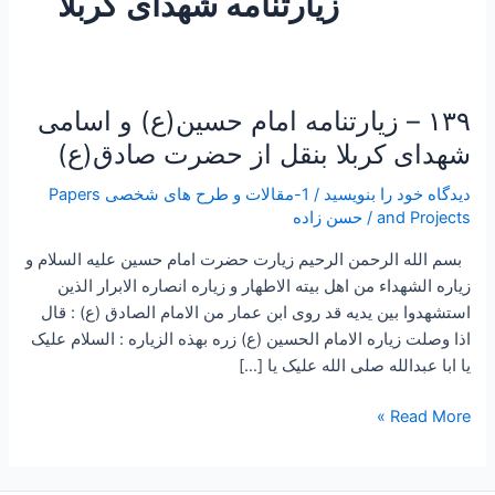
زیارتنامه شهدای کربلا
۱۳۹ – زیارتنامه امام حسین(ع) و اسامی
۱۳۹
–
شهدای کربلا بنقل از حضرت صادق(ع)
زیارتنامه
دیدگاه‌ خود را بنویسید
/
1-مقالات و طرح های شخصی Papers
امام
and Projects
/
حسن زاده
حسین(ع)
و
بسم الله الرحمن الرحیم زیارت حضرت امام حسین علیه السلام و
اسامی
زیاره الشهداء من اهل بیته الاطهار و زیاره انصاره الابرار الذین
شهدای
استشهدوا بین یدیه قد روی ابن عمار من الامام الصادق (ع) : قال
کربلا
اذا وصلت زیاره الامام الحسین (ع) زره بهذه الزیاره : السلام علیک
بنقل
یا ابا عبدالله صلی الله علیک یا […]
از
حضرت
Read More »
صادق(ع)