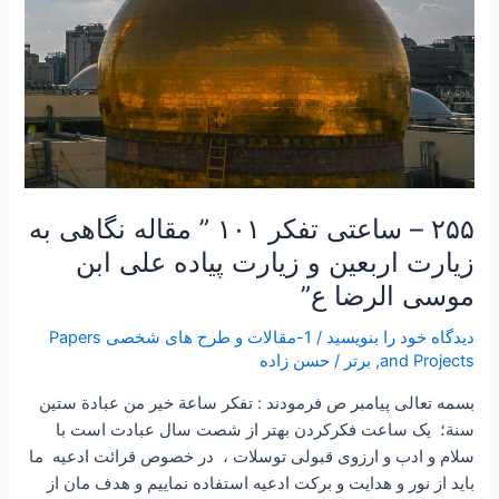
ابن
موسی
الرضا
ع”
۲۵۵ – ساعتی تفکر ۱۰۱ ” مقاله نگاهی به
زیارت اربعین و زیارت پیاده علی ابن
موسی الرضا ع”
دیدگاه‌ خود را بنویسید
/
1-مقالات و طرح های شخصی Papers
and Projects
,
برتر
/
حسن زاده
بسمه تعالی پیامبر ص فرمودند : تفكر ساعة خير من عبادة ستين
سنة؛ یک ساعت فکرکردن بهتر از شصت سال عبادت است با
سلام و ادب و ارزوی قبولی توسلات ، در خصوص قرائت ادعیه ما
باید از نور و هدایت و برکت ادعیه استفاده نماییم و هدف مان از