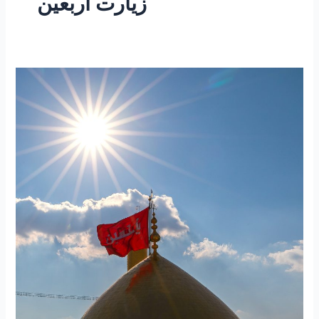
زیارت اربعین
۲۵۵
–
ساعتی
تفکر
۱۰۱
”
مقاله
نگاهی
به
زیارت
اربعین
و
زیارت
پیاده
علی