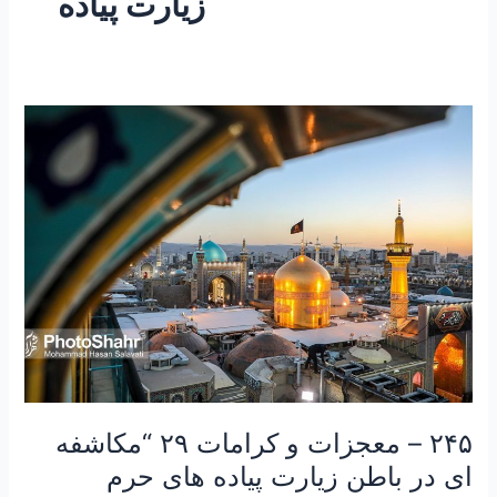
زیارت پیاده
۲۴۵
–
معجزات
و
کرامات
۲۹
“مکاشفه
ای
در
باطن
زیارت
پیاده
های
۲۴۵ – معجزات و کرامات ۲۹ “مکاشفه
حرم
ای در باطن زیارت پیاده های حرم
حضرت