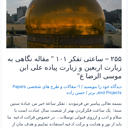
ابن
موسی
الرضا
ع”
۲۵۵ – ساعتی تفکر ۱۰۱ ” مقاله نگاهی به
زیارت اربعین و زیارت پیاده علی ابن
موسی الرضا ع”
دیدگاه‌ خود را بنویسید
/
1-مقالات و طرح های شخصی Papers
and Projects
,
برتر
/
حسن زاده
بسمه تعالی پیامبر ص فرمودند : تفكر ساعة خير من عبادة ستين
سنة؛ یک ساعت فکرکردن بهتر از شصت سال عبادت است با
سلام و ادب و ارزوی قبولی توسلات ، در خصوص قرائت ادعیه ما
باید از نور و هدایت و برکت ادعیه استفاده نماییم و هدف مان از