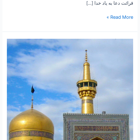
قرائت دعا به یاد خدا […]
Read More »
۲۰۵
–
معجزات
و
کرامات
رضوی
۲۱
“ماجرای
زیارت
زائر
حرم
و
هدیه
آن