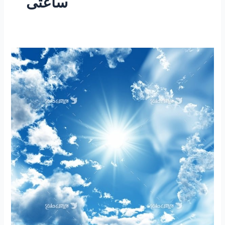
ساعتی
۱۸۵-
ساعتی
تفکر
۵۸
“مقاله
تلفیقی
،
دو
بال
تخصص
و
لیاقت
در
مدیریت
کشور