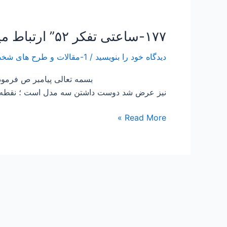
۱۷۷-ساعتی تفکر ۵۲” ارتباط میزان توقع با شادی”
۱۷۷-
ساعتی
دیدگاه‌ خود را بنویسید
/
1-مقالات و طرح های شخصی Papers and Projects
تفکر
۵۲”
بسمه تعالی پیامبر ص فرمودند : تفكر س
ارتباط
نیز عرض شد دوست داشتن سه مدل است ؛ نقطه 
میزان
توقع
Read More »
با
شادی”