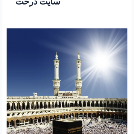
سایت درحت
۲۴۰
–
بیست
خطبه
برگزیده
دکلمه
زیبا
از
فرمایشات
حضرت
علی
ع
بمناسبت
عید
مبارک