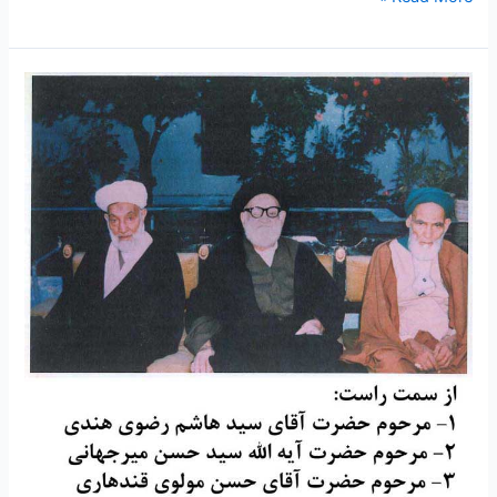
نیکنام(جلسه
سوم)
۱۱
–
سخنرانی
مرحوم
حضرت
آیه
الله
علامه
سید
حسن
میرجهانی
رحمه
الله
علیه
جلسه
اول