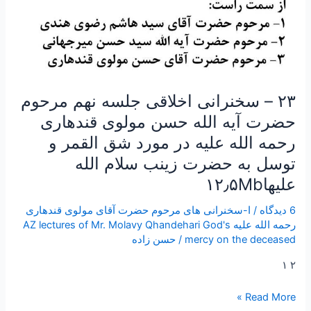
قندهاری
رحمه
الله
علیه
در
مورد
۲۳ – سخنرانی اخلاقی جلسه نهم مرحوم
شق
حضرت آیه الله حسن مولوی قندهاری
القمر
رحمه الله علیه در مورد شق القمر و
و
توسل به حضرت زینب سلام الله
توسل
به
علیها۱۲٫۵Mb
حضرت
6 دیدگاه
/
ا-سخنرانی های مرحوم حضرت آقای مولوی قندهاری
زینب
رحمه الله علیه AZ lectures of Mr. Molavy Qhandehari God's
سلام
mercy on the deceased
/
حسن زاده
الله
علیها۱۲٫۵Mb
۲ ۱
Read More »