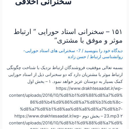
سخنرانی اخلاقی
۱۵۱ – سخنرانی استاد حورایی ” ارتباط
۱۵۱
–
موثر و موفق با مشتری”
سخنرانی
دیدگاه‌ خود را بنویسید
/
7- سخنرانی های استاد حورایی-
استاد
روانشناسی ارتباط
/
حسن زاده
حورایی
”
بسمه تعالی موفقیت فروشندگان ارتباط نزدیک با شناخت چگونگی
ارتباط
ارتباط موثر با مشتریان دارد که دو سخنرانی ذیل از استاد حورایی
موثر
کمک بسیار به دوستان عزیز خواهد نمود. ۱ – بخش اول
و
https://www.drakhtesaadat.ir/wp-
موفق
content/uploads/2016/10/%d8%b1%d9%88%d8%a7%d9%
با
86%d8%b4%d9%86%d8%a7%d8%b3%db%8c-
مشتری”
%d8%a7%d8%b1%d8%aa%d8%a8%d8%a7%d8%b7-
23.mp3 ۲ – بخش دوم https://www.drakhtesaadat.ir/wp-
content/uploads/2016/10/%d8%b1%d9%88%d8%a7%d9%