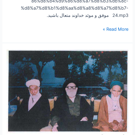
86%d8%b4%d9%86%d8%a7%d8%b3%db%8c-
%d8%a7%d8%b1%d8%aa%d8%a8%d8%a7%d8%b7-
24.mp3 موفق و موئد خداوند متعال باشید.
Read More »
۲۳
–
سخنرانی
اخلاقی
جلسه
نهم
مرحوم
حضرت
آیه
الله
حسن
مولوی