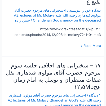
بقیع ع
جلسه
چهارم
دیدگاه‌ خود را بنویسید
/
ا-سخنرانی های مرحوم حضرت آقای
اخلاقی
مولوی قندهاری رحمه الله علیه AZ lectures of Mr. Molavy
مرحوم
Qhandehari God's mercy on the deceased
/
حسن زاده
حضرت
۱ ۲ https://www.drakhtesaadat.ir/wp-
آیه
content/uploads/2014/12/008-b-molavy72-1-0-.mp3
الله
حسن
Read More »
مولوی
قندهاری
درباره
۱۷ – سخنرانی های اخلاقی جلسه سوم
۱۷
امامت
–
و
مرحوم حضرت آقای مولوی قندهاری نقل
سخنرانی
توسل
صفات منتظران و توسل به امام زمان
های
به
عج۱۲٫۵Mb
اخلاقی
ائمه
جلسه
بقیع
1 دیدگاه
/
ا-سخنرانی های مرحوم حضرت آقای مولوی قندهاری
سوم
ع
رحمه الله علیه AZ lectures of Mr. Molavy Qhandehari God's
مرحوم
mercy on the deceased
/
حسن زاده