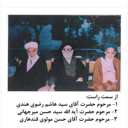
۲۲
–
سخنرانی
جلسه
هشتم
مرحوم
حضرت
آیه
الله
حسن
مولوی
قندهاری
رحمه
الله
علیه
ادامه
مجدد