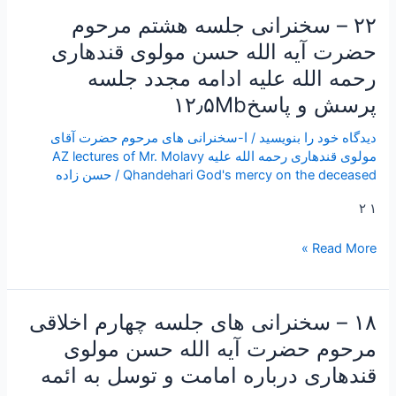
جلسه
۲۲ – سخنرانی جلسه هشتم مرحوم
پرسش
حضرت آیه الله حسن مولوی قندهاری
و
رحمه الله علیه ادامه مجدد جلسه
پاسخ۱۲٫۵Mb
پرسش و پاسخ۱۲٫۵Mb
دیدگاه‌ خود را بنویسید
/
ا-سخنرانی های مرحوم حضرت آقای
مولوی قندهاری رحمه الله علیه AZ lectures of Mr. Molavy
Qhandehari God's mercy on the deceased
/
حسن زاده
۱ ۲
Read More »
۱۸ – سخنرانی های جلسه چهارم اخلاقی
۱۸
–
مرحوم حضرت آیه الله حسن مولوی
سخنرانی
قندهاری درباره امامت و توسل به ائمه
های