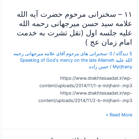
(نقل
تشرت
۱۱ – سخنرانی مرحوم حضرت آیه الله
به
علامه سید حسن میرجهانی رحمه الله
خدمت
علیه جلسه اول (نقل تشرت به خدمت
امام
امام زمان عج )
زمان
عج
5 دیدگاه
/
3-سخنرانی های مرحوم آقای علامه میرجهانی رحمه
)
الله علیه Speaking of God's mercy on the late Allameh
Myrjhany
/
حسن زاده
https://www.drakhtesaadat.ir/wp-
content/uploads/2014/11/1-a-mirjhani-.mp3
https://www.drakhtesaadat.ir/wp-
content/uploads/2014/11/2-b-mirjhani-.mp3
Read More »