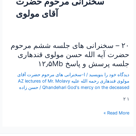
سخنرانی مرحوم حضرت
آقای مولوی
۲۰ – سخنرانی های جلسه ششم مرحوم
۲۰
–
حضرت آیه الله حسن مولوی قندهاری
سخنرانی
جلسه پرسش و پاسخ ۱۲٫۵Mb
های
جلسه
دیدگاه‌ خود را بنویسید
/
ا-سخنرانی های مرحوم حضرت آقای
ششم
مولوی قندهاری رحمه الله علیه AZ lectures of Mr. Molavy
Qhandehari God's mercy on the deceased
/
حسن زاده
مرحوم
حضرت
۱ ۲
آیه
الله
Read More »
حسن
مولوی
قندهاری