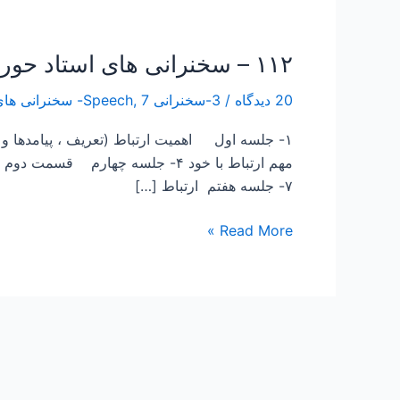
۱۱۲ – سخنرانی های استاد حورایی – روانشناسی ارتباط – مشهد مقدس-رمضان ۱۳۹۵
۱۱۲
–
20 دیدگاه
/
3-سخنرانی Speech
7- سخنرانی های استاد حورایی- روانشناسی ارتباط
,
سخنرانی
های
استاد
حورایی
۷- جلسه هفتم ارتباط […]
–
روانشناسی
Read More »
ارتباط
–
مشهد
مقدس-
رمضان
۱۳۹۵