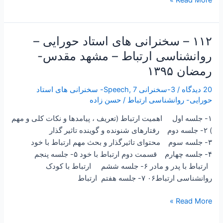
صادق(ع)
۱۱۲ – سخنرانی های استاد حورایی –
۱۱۲
–
روانشناسی ارتباط – مشهد مقدس-
سخنرانی
رمضان ۱۳۹۵
های
استاد
20 دیدگاه
/
3-سخنرانی Speech
,
7- سخنرانی های استاد
حورایی
حورایی- روانشناسی ارتباط
/
حسن زاده
–
۱- جلسه اول اهمیت ارتباط (تعریف ، پیامدها و نکات کلی و مهم
روانشناسی
) ۲- جلسه دوم رفتارهای شنونده و گوینده تاثیر گذار
ارتباط
۳- جلسه سوم محتوای تاثیرگذار و بحث مهم ارتباط با خود
–
۴- جلسه چهارم قسمت دوم ارتباط با خود ۵- جلسه پنجم
مشهد
ارتباط با پدر و مادر ۶- جلسه ششم ارتباط با کودک
مقدس-
روانشناسی ارتباط۰۶ ۷- جلسه هفتم ارتباط
رمضان
۱۳۹۵
Read More »