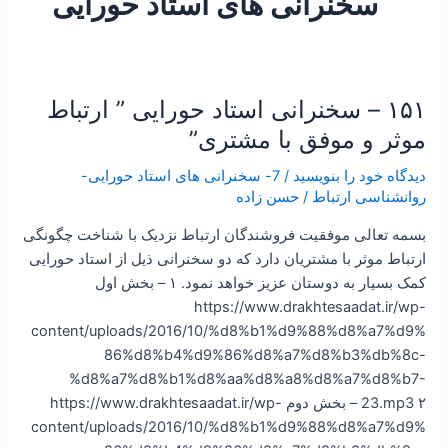
سخنرانی های استاد حورایی
۱۵۱ – سخنرانی استاد حورایی ” ارتباط
۱۵۱
–
موثر و موفق با مشتری”
سخنرانی
دیدگاه‌ خود را بنویسید
/
7- سخنرانی های استاد حورایی-
استاد
روانشناسی ارتباط
/
حسن زاده
حورایی
”
بسمه تعالی موفقیت فروشندگان ارتباط نزدیک با شناخت چگونگی
ارتباط
ارتباط موثر با مشتریان دارد که دو سخنرانی ذیل از استاد حورایی
موثر
کمک بسیار به دوستان عزیز خواهد نمود. ۱ – بخش اول
و
https://www.drakhtesaadat.ir/wp-
موفق
content/uploads/2016/10/%d8%b1%d9%88%d8%a7%d9%
با
86%d8%b4%d9%86%d8%a7%d8%b3%db%8c-
مشتری”
%d8%a7%d8%b1%d8%aa%d8%a8%d8%a7%d8%b7-
23.mp3 ۲ – بخش دوم https://www.drakhtesaadat.ir/wp-
content/uploads/2016/10/%d8%b1%d9%88%d8%a7%d9%