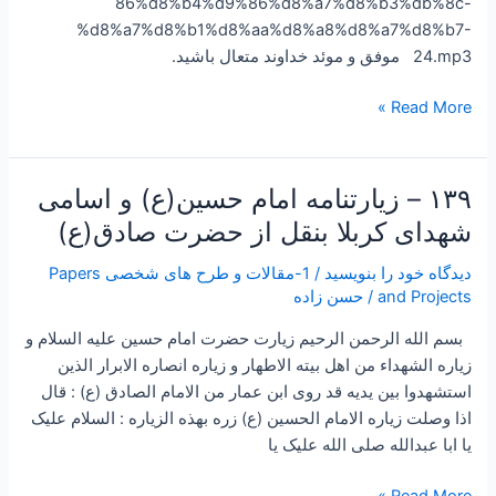
86%d8%b4%d9%86%d8%a7%d8%b3%db%8c-
%d8%a7%d8%b1%d8%aa%d8%a8%d8%a7%d8%b7-
24.mp3 موفق و موئد خداوند متعال باشید.
Read More »
۱۳۹ – زیارتنامه امام حسین(ع) و اسامی
۱۳۹
–
شهدای کربلا بنقل از حضرت صادق(ع)
زیارتنامه
دیدگاه‌ خود را بنویسید
/
1-مقالات و طرح های شخصی Papers
امام
and Projects
/
حسن زاده
حسین(ع)
و
بسم الله الرحمن الرحیم زیارت حضرت امام حسین علیه السلام و
اسامی
زیاره الشهداء من اهل بیته الاطهار و زیاره انصاره الابرار الذین
شهدای
استشهدوا بین یدیه قد روی ابن عمار من الامام الصادق (ع) : قال
کربلا
اذا وصلت زیاره الامام الحسین (ع) زره بهذه الزیاره : السلام علیک
بنقل
یا ابا عبدالله صلی الله علیک یا
از
حضرت
Read More »