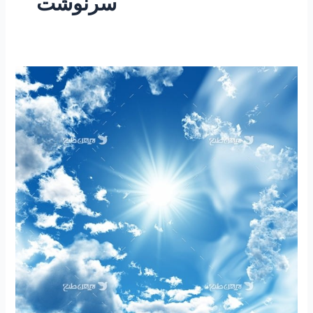
سرنوشت
۱۸۲
-ساعتی
تفکر
۵۵
”
باورها
و
سرنوشت”