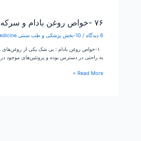
۷۶ -خواص روغن بادام و سرکه سیب جهت موی سر
۷۶
-خواص
6 دیدگاه
/
10-بخش پزشکی و طب سنتی Traditional Medicine
روغن
بادام
۱-خواص روغن بادام : بی شک یکی از روغن‌های 
و
به راحتی در دسترس بوده و پروتئین‌های موجود د
سرکه
سیب
Read More »
جهت
موی
سر