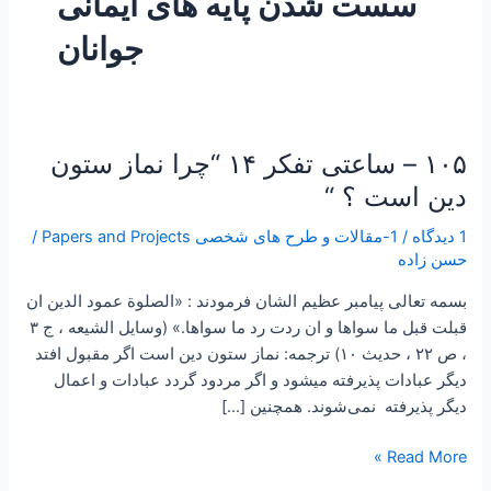
سست شدن پایه های ایمانی
جوانان
۱۰۵ – ساعتی تفکر ۱۴ “چرا نماز ستون
۱۰۵
–
دین است ؟ “
ساعتی
1 دیدگاه
/
1-مقالات و طرح های شخصی Papers and Projects
/
تفکر
حسن زاده
۱۴
“چرا
بسمه تعالی پیامبر عظیم الشان فرمودند : «الصلوة عمود الدين ان
نماز
قبلت قبل ما سواها و ان ردت رد ما سواها.» (‌وسايل الشيعه ، ج ۳
ستون
، ص ۲۲ ، حديث ۱۰) ترجمه: نماز ستون دين است اگر مقبول افتد
دین
ديگر عبادات پذيرفته ميشود و اگر مردود گردد عبادات و اعمال
است
ديگر پذيرفته نمی‌شوند. همچنین […]
؟
“
Read More »