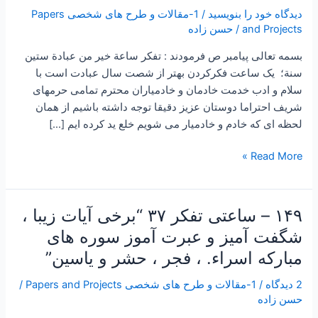
دیدگاه‌ خود را بنویسید
/
1-مقالات و طرح های شخصی Papers
and Projects
/
حسن زاده
بسمه تعالی پیامبر ص فرمودند : تفكر ساعة خير من عبادة ستين
سنة؛ یک ساعت فکرکردن بهتر از شصت سال عبادت است با
سلام و ادب خدمت خادمان و خادمیاران محترم تمامی حرمهای
شریف احتراما دوستان عزیز دقیقا توجه داشته باشیم از همان
لحظه ای که خادم و خادمیار می شویم خلع ید کرده ایم […]
Read More »
۱۴۹ – ساعتی تفکر ۳۷ “برخی آیات زیبا ،
۱۴۹
–
شگفت آمیز و عبرت آموز سوره های
ساعتی
مبارکه اسراء. ، فجر ، حشر و یاسین”
تفکر
۳۷
2 دیدگاه
/
1-مقالات و طرح های شخصی Papers and Projects
/
“برخی
حسن زاده
آیات