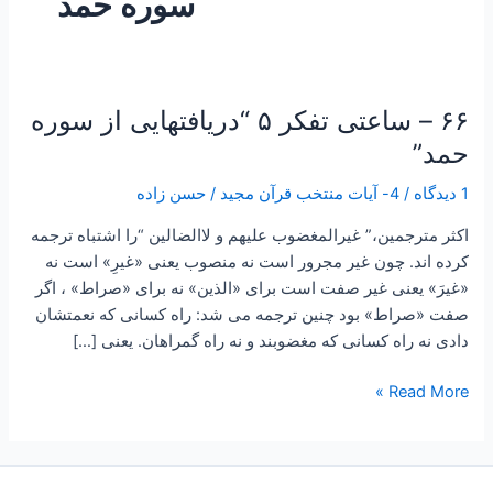
سوره حمد
۶۶ – ساعتی تفکر ۵ “دریافتهایی از سوره
۶۶
–
حمد”
ساعتی
1 دیدگاه
/
4- آیات منتخب قرآن مجید
/
حسن زاده
تفکر
۵
اکثر مترجمین،” غیرالمغضوب علیهم و لاالضالین “را اشتباه ترجمه
“دریافتهایی
کرده اند. چون غیر مجرور است نه منصوب یعنی «غیرِ» است نه
از
«غیرَ» یعنی غیر صفت است برای «الذین» نه برای «صراط» ، اگر
سوره
صفت «صراط» بود چنین ترجمه می شد: راه کسانی که نعمتشان
حمد”
دادی نه راه کسانی که مغضوبند و نه راه گمراهان. یعنی […]
Read More »