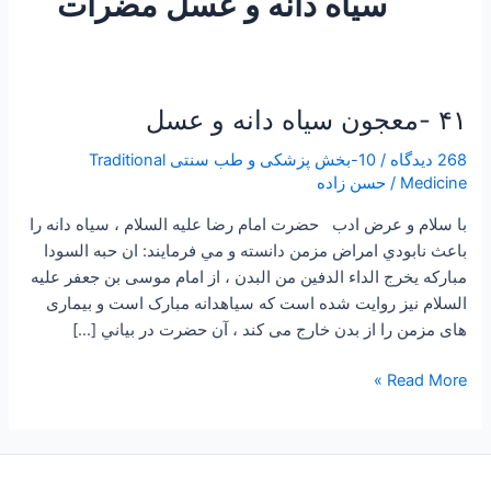
سیاه دانه و عسل مضرات
۴۱ -معجون سیاه دانه و عسل
۴۱
-معجون
268 دیدگاه
/
10-بخش پزشکی و طب سنتی Traditional
سیاه
Medicine
/
حسن زاده
دانه
و
با سلام و عرض ادب حضرت امام رضا علیه السلام ، سياه دانه را
عسل
باعث نابودي امراض مزمن دانسته و مي فرمايند: ان حبه السودا
مبارکه یخرج الداء الدفین من البدن ، از امام موسی بن جعفر علیه
السلام نیز روایت شده است که سیاهدانه مبارک است و بیماری
های مزمن را از بدن خارج می کند ، آن حضرت در بياني […]
Read More »