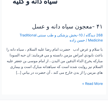
سیاه دانه و کلیه
۴۱ -معجون سیاه دانه و عسل
۴۱
-معجون
268 دیدگاه
/
10-بخش پزشکی و طب سنتی Traditional
سیاه
Medicine
/
حسن زاده
دانه
و
با سلام و عرض ادب حضرت امام رضا علیه السلام ، سياه دانه را
عسل
باعث نابودي امراض مزمن دانسته و مي فرمايند: ان حبه السودا
مبارکه یخرج الداء الدفین من البدن ، از امام موسی بن جعفر علیه
السلام نیز روایت شده است که سیاهدانه مبارک است و بیماری
های مزمن را از بدن خارج می کند ، آن حضرت در بياني […]
Read More »