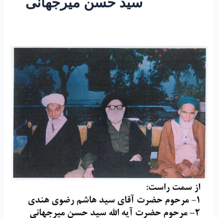
سید حسن میرجهانی
۳۰
–
سخنرانی
مرحوم
حضرت
آیه
الله
علامه
سید
حسن
میرجهانی
رحمه
الله
علیه