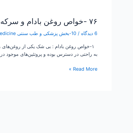
۷۶ -خواص روغن بادام و سرکه سیب جهت موی سر
۷۶
-خواص
6 دیدگاه
/
10-بخش پزشکی و طب سنتی Traditional Medicine
روغن
بادام
۱-خواص روغن بادام : بی شک یکی از روغن‌های 
و
به راحتی در دسترس بوده و پروتئین‌های موجود د
سرکه
سیب
Read More »
جهت
موی
سر