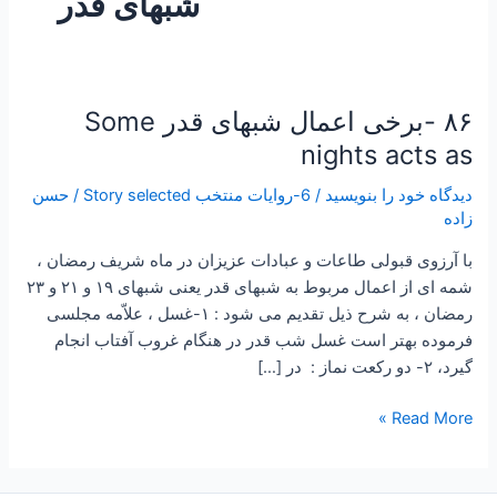
شبهای قدر
۸۶ -برخی اعمال شبهای قدر Some
۸۶
-برخی
nights acts as
اعمال
دیدگاه‌ خود را بنویسید
/
6-روایات منتخب Story selected
/
حسن
شبهای
زاده
قدر
Some
با آرزوی قبولی طاعات و عبادات عزیزان در ماه شریف رمضان ،
nights
شمه ای از اعمال مربوط به شبهای قدر یعنی شبهای ۱۹ و ۲۱ و ۲۳
acts
رمضان ، به شرح ذیل تقدیم می شود : ۱-غسل ، علاّمه مجلسى
as
فرموده‏ بهتر است غسل شب قدر در هنگام غروب آفتاب انجام
گيرد، ۲- دو رکعت نماز : در […]
Read More »