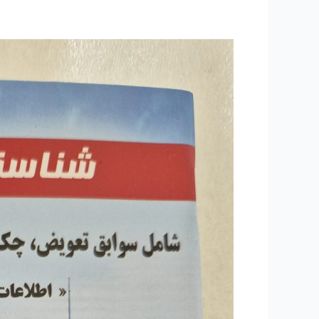
۲۵۴
–
ساعتی
تفکر
۱۰۰
“مقاله
قران
های
انسانی
و
انسانهای
قرانی”