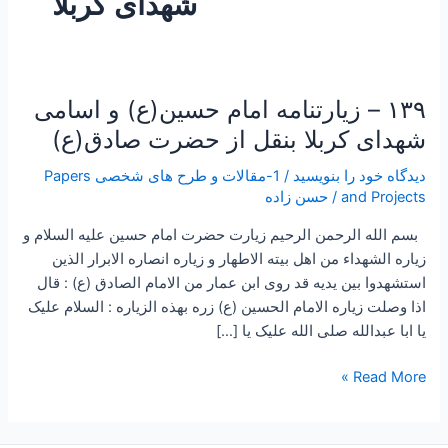
شهدای کربلا
۱۳۹ – زیارتنامه امام حسین(ع) و اسامی
۱۳۹
–
شهدای کربلا بنقل از حضرت صادق(ع)
زیارتنامه
دیدگاه‌ خود را بنویسید
/
1-مقالات و طرح های شخصی Papers
امام
and Projects
/
حسن زاده
حسین(ع)
و
بسم الله الرحمن الرحیم زیارت حضرت امام حسین علیه السلام و
اسامی
زیاره الشهداء من اهل بیته الاطهار و زیاره انصاره الابرار الذین
شهدای
استشهدوا بین یدیه قد روی ابن عمار من الامام الصادق (ع) : قال
کربلا
اذا وصلت زیاره الامام الحسین (ع) زره بهذه الزیاره : السلام علیک
بنقل
یا ابا عبدالله صلی الله علیک یا […]
از
حضرت
Read More »
صادق(ع)