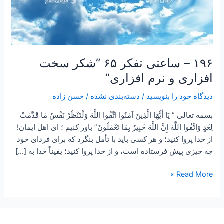
۱۹۶ – ساعتی تفکر ۶۵ “شکر سخت
افزاری و نرم افزاری”
دیدگاه‌ خود را بنویسید
/
دسته‌بندی نشده
/
حسن زاده
بسمه تعالی ” يَا أَيُّهَا الَّذِينَ آمَنُوا اتَّقُوا اللَّهَ وَلْتَنْظُرْ نَفْسٌ مَا قَدَّمَتْ
لِغَدٍ وَاتَّقُوا اللَّهَ إِنَّ اللَّهَ خَبِيرٌ بِمَا تَعْمَلُونَ” باور کنیم ؛ ای اهل ایمان!
از خدا پروا کنید؛ و هر کسی باید با تأمل بنگرد که برای فردای خود
چه چیزی پیش فرستاده است، و از خدا پروا کنید؛ یقیناً خدا به […]
Read More »