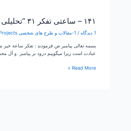
۱۴۱ – ساعتی تفکر ۳۱ “تحلیلی بر علت مهمترین ذکر بودن صلوات همراه با ” و عجل فرجهم “
۱۴۱
–
1 دیدگاه
/
1-مقالات و طرح های شخصی Papers and Projects
ساعتی
تفکر
بسمه تعالی پیامبر ص فرمودند : تفكر ساعة خي
۳۱
عبادت است زیرا میگوییم درود بر پیامبر و آل محمد
“تحلیلی
بر
Read More »
علت
مهمترین
ذکر
بودن
صلوات
همراه
با
”