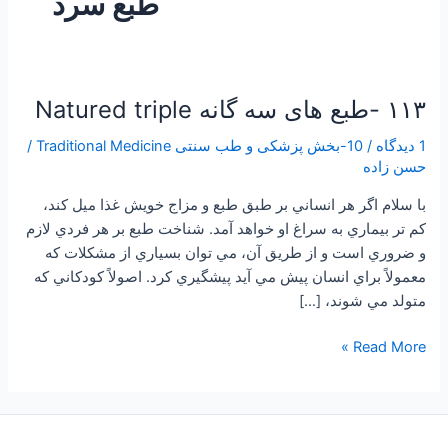
طبع سرد
۱۱۳ -طبع های سه گانه Natured triple
۱۱۳
-طبع
1 دیدگاه
/
10-بخش پزشکی و طب سنتی Traditional Medicine
/
های
حسن زاده
سه
گانه
با سلام اگر هر انساني بر طبق طبع و مزاج خويش غذا ميل کند،
Natured
کم تر بيماري به سراغ او خواهد آمد. شناخت طبع بر هر فردي لازم
triple
و ضروري است و از طريق آن، مي توان بسياري از مشکلات که
معمولاً براي انسان پيش مي آيد پيشگيري کرد. اصولاً کودکاني که
متولد مي شوند، […]
Read More »