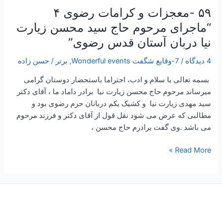
دربان
۵۹ -معجزات و کرامات رضوی ۴
آستان
“ماجرای مرحوم حاج سید محسن زیارت
قدس
نیا دربان آستان قدس رضوی”
رضوی”
4 دیدگاه
/
7-وقایع شگفت Wonderful events
,
برتر
/
حسن زاده
بسمه تعالی با سلام و ادب، احتراما باستحضار دوستان گرامی
میرساند مرحوم حاج محسن زیارت نیا برادر داماد ما ، آقای دکتر
سید مهدی زیارت نیا و کشیک یکم دربانان حرم رضوی بود و
مطالبی که عرض می شود نقل قول از آقای دکتر و فرزند مرحوم
می باشد .وی گفت برادرم حاج محسن ،
Read More »