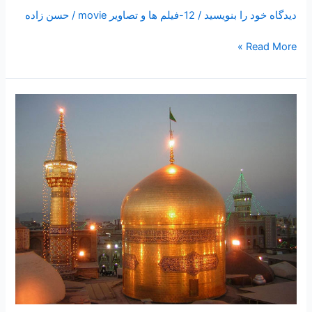
دیدگاه‌ خود را بنویسید
/
12-فیلم ها و تصاویر movie
/
حسن زاده
Read More »
۵۹
-معجزات
و
کرامات
رضوی
۴
“ماجرای
مرحوم
حاج
سید
محسن
زیارت
نیا