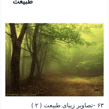
طبیعت
۶۳
-تصاویر
زیبای
طبیعت
(
۲
)
۶۳ -تصاویر زیبای طبیعت ( ۲ )