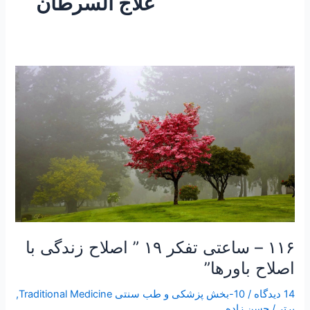
علاج السرطان
۱۱۶
–
ساعتی
تفکر
۱۹
”
اصلاح
زندگی
با
اصلاح
باورها”
۱۱۶ – ساعتی تفکر ۱۹ ” اصلاح زندگی با
اصلاح باورها”
14 دیدگاه
/
10-بخش پزشکی و طب سنتی Traditional Medicine
,
برتر
/
حسن زاده