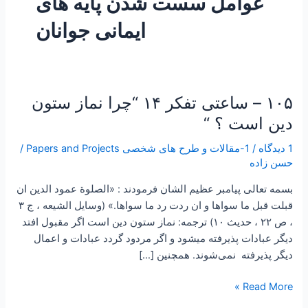
عوامل سست شدن پایه های
ایمانی جوانان
۱۰۵ – ساعتی تفکر ۱۴ “چرا نماز ستون
۱۰۵
–
دین است ؟ “
ساعتی
1 دیدگاه
/
1-مقالات و طرح های شخصی Papers and Projects
/
تفکر
حسن زاده
۱۴
“چرا
بسمه تعالی پیامبر عظیم الشان فرمودند : «الصلوة عمود الدين ان
نماز
قبلت قبل ما سواها و ان ردت رد ما سواها.» (‌وسايل الشيعه ، ج ۳
ستون
، ص ۲۲ ، حديث ۱۰) ترجمه: نماز ستون دين است اگر مقبول افتد
دین
ديگر عبادات پذيرفته ميشود و اگر مردود گردد عبادات و اعمال
است
ديگر پذيرفته نمی‌شوند. همچنین […]
؟
“
Read More »