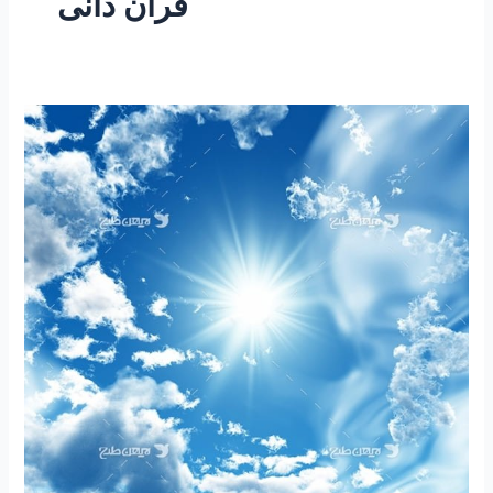
قران دانی
۲۴۷
–
ساعتی
تفکر
۹۶
”
۲۰
تکنیک
کسب
سعادت”