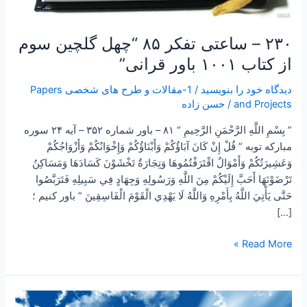
۲۳۰ – ساعتی تفکر ۸۵ “چهل گلچین سوم
از کتاب ۱۰۰۱ باور قرانی”
دیدگاه‌ خود را بنویسید
/
1-مقالات و طرح های شخصی Papers
and Projects
/
حسن زاده
” بِسْمِ اللَّهِ الرَّحْمَنِ الرَّحِيمِ “ ۸۱ – باور شماره ۳۵۲ – آیه ۲۴ سوره
مبارکه توبه ” قُلْ إِنْ كَانَ آبَاؤُكُمْ وَأَبْنَاؤُكُمْ وَإِخْوَانُكُمْ وَأَزْوَاجُكُمْ
وَعَشِيرَتُكُمْ وَأَمْوَالٌ اقْتَرَفْتُمُوهَا وَتِجَارَةٌ تَخْشَوْنَ كَسَادَهَا وَمَسَاكِنُ
تَرْضَوْنَهَا أَحَبَّ إِلَيْكُمْ مِنَ اللَّهِ وَرَسُولِهِ وَجِهَادٍ فِي سَبِيلِهِ فَتَرَبَّصُوا
حَتَّى يَأْتِيَ اللَّهُ بِأَمْرِهِ وَاللَّهُ لَا يَهْدِي الْقَوْمَ الْفَاسِقِينَ ” باور کنیم ؛
[…]
Read More »
۱۷۰