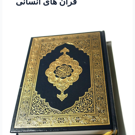
قران های انسانی
۲۳۰
–
ساعتی
تفکر
۸۵
“چهل
گلچین
سوم
از
کتاب
۱۰۰۱
باور
قرانی”