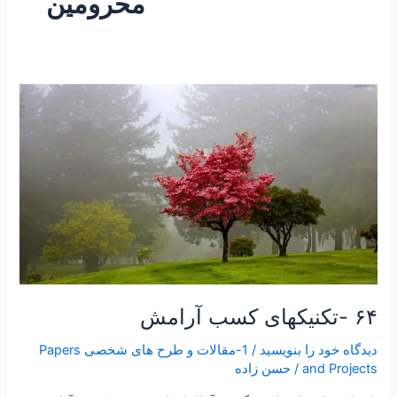
محرومین
۶۴
-تکنیکهای
کسب
آرامش
۶۴ -تکنیکهای کسب آرامش
دیدگاه‌ خود را بنویسید
/
1-مقالات و طرح های شخصی Papers
and Projects
/
حسن زاده