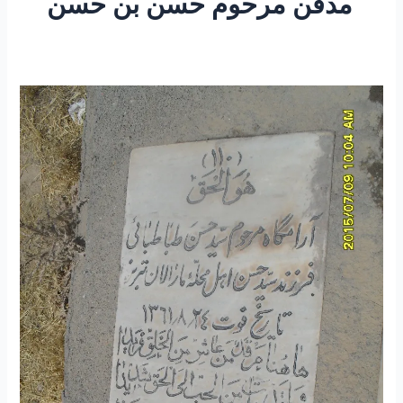
مدفن مرحوم حسن بن حسن
۸۹
-تصاویر
مدفن
مرحوم
حضرت
آقا
سید
حسن
بن
حسن
رحمه
الله
علیه
در
قبرستان