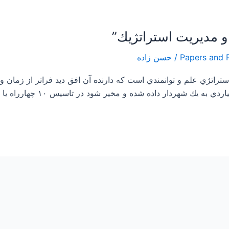
/
حسن زاده
راتژي علم و توانمندي است كه دارنده آن افق ديد فراتر از زمان و م
ه شده و مخير شود در تاسيس ۱۰ چهارراه يا يك پل هوايي، مديران رياكار و […]