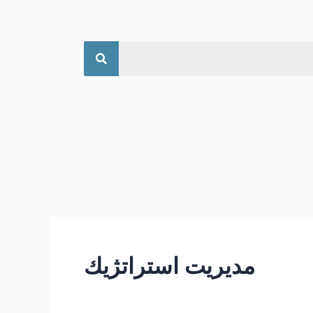
جستجو
مديريت استراتژيك