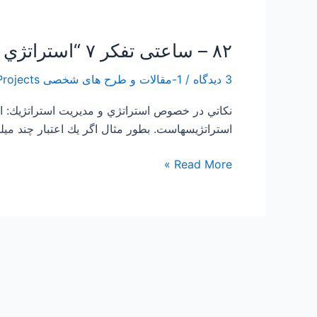
۸۲ – ساعتی تفکر ۷ “استراتژي و مديريت استراتژيك”
۸۲
–
3 دیدگاه
/
1-مقالات و طرح های شخصی Papers and Projects
ساعتی
تفکر
نكاتي در خصوص استراتژي و مديريت استراتژيك: است
۷
استراتژيسهاست. بطور مثال اگر يك اعتبار چند ميلياردي به يك شهردار داد
“استراتژي
و
Read More »
مديريت
استراتژيك”