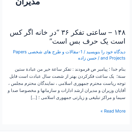
مدیران
۱۴۸ – ساعتی تفکر ۳۶ “در خانه اگر کس
۱۴۸
–
است یک حرف بس است”
ساعتی
دیدگاه‌ خود را بنویسید
/
1-مقالات و طرح های شخصی Papers
تفکر
and Projects
/
حسن زاده
۳۶
“در
بنام خدا ؛ پیامبر ص فرمودند : تفكر ساعة خير من عبادة ستين
خانه
سنة؛ یک ساعت فکرکردن بهتر از شصت سال عبادت است قابل
اگر
توجه ریاست محترم جمهوری اسلامی ، نمایندگان محترم مجلس ،
کس
آقایان وزیران و مدیران ارشد ادارات و سازمانها و مخصوصا صدا و
است
سیما و مراکز تبلیغی و زیارتی جمهوری اسلامی ؛ […]
یک
حرف
Read More »
بس
است”