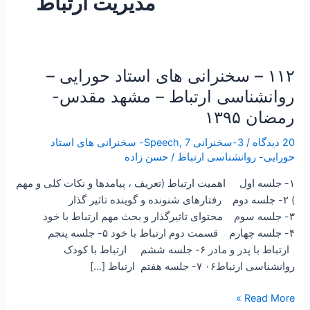
مدیریت ارتباط
۱۱۲ – سخنرانی های استاد حورایی –
۱۱۲
–
روانشناسی ارتباط – مشهد مقدس-
سخنرانی
رمضان ۱۳۹۵
های
استاد
20 دیدگاه
/
3-سخنرانی Speech
,
7- سخنرانی های استاد
حورایی
حورایی- روانشناسی ارتباط
/
حسن زاده
–
۱- جلسه اول اهمیت ارتباط (تعریف ، پیامدها و نکات کلی و مهم
روانشناسی
) ۲- جلسه دوم رفتارهای شنونده و گوینده تاثیر گذار
ارتباط
۳- جلسه سوم محتوای تاثیرگذار و بحث مهم ارتباط با خود
–
۴- جلسه چهارم قسمت دوم ارتباط با خود ۵- جلسه پنجم
مشهد
ارتباط با پدر و مادر ۶- جلسه ششم ارتباط با کودک
مقدس-
روانشناسی ارتباط۰۶ ۷- جلسه هفتم ارتباط […]
رمضان
۱۳۹۵
Read More »