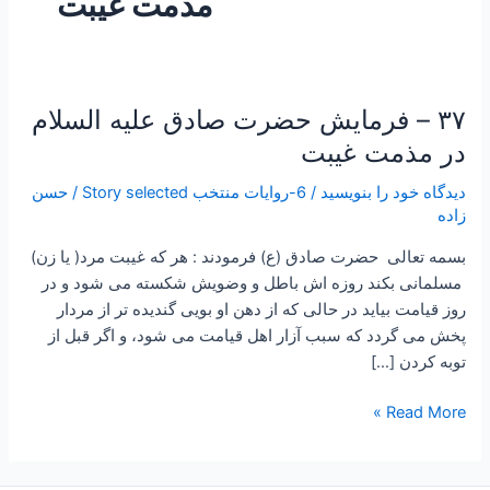
مذمت غیبت
۳۷ – فرمایش حضرت صادق علیه السلام
۳۷
–
در مذمت غیبت
فرمایش
دیدگاه‌ خود را بنویسید
/
6-روایات منتخب Story selected
/
حسن
حضرت
زاده
صادق
علیه
بسمه تعالی حضرت صادق (ع) فرمودند : هر كه غيبت مرد( یا زن)
السلام
مسلمانى بكند روزه‏ اش باطل و وضويش شكسته مى‏ شود و در
در
روز قيامت بيايد در حالى كه از دهن او بويى گنديده‏ تر از مردار
مذمت
پخش مى‏ گردد كه سبب آزار اهل قيامت می شود، و اگر قبل از
غیبت
توبه كردن […]
Read More »