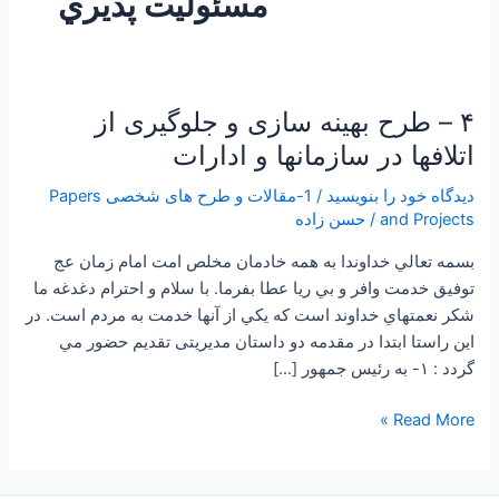
مسئوليت پذيري
۴ – طرح بهینه سازی و جلوگیری از
۴
–
اتلافها در سازمانها و ادارات
طرح
دیدگاه‌ خود را بنویسید
/
1-مقالات و طرح های شخصی Papers
بهینه
and Projects
/
حسن زاده
سازی
و
بسمه تعالي خداوندا به همه خادمان مخلص امت امام زمان عج
جلوگیری
توفيق خدمت وافر و بي ريا عطا بفرما. با سلام و احترام دغدغه ما
از
شكر نعمتهاي خداوند است كه يكي از آنها خدمت به مردم است. در
اتلافها
اين راستا ابتدا در مقدمه دو داستان مديريتی تقديم حضور مي
در
گردد : ۱- به رئيس جمهور […]
سازمانها
و
Read More »
ادارات