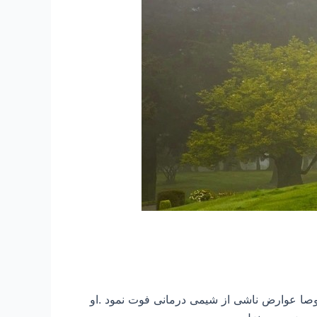
 رحمتش کند در سال ۱۳۹۲ بر اثر بیماری سرطان و مخصوصا عوارض ناشی از شیمی درمانی فوت نمود .او