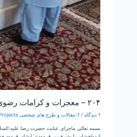
۲۰۴ – معجزات و کرامات رضوی ۲۰ “عنایت امام رضا ع به مداح اهل بیت”
1 دیدگاه
/
1-مقالات و طرح های شخصی Papers and Projects
بسمه تعالی ماجرای عنایت حضرت رضا علیه السلا
ازدواجشان را بشرح زیر فرمودند. ایشان فرمود حدود ۴۵ سال قبل در سن حدودا ۲۵ سالگی یک روز هنگام عبور از جلوی پنجره فولاد صحن انقل