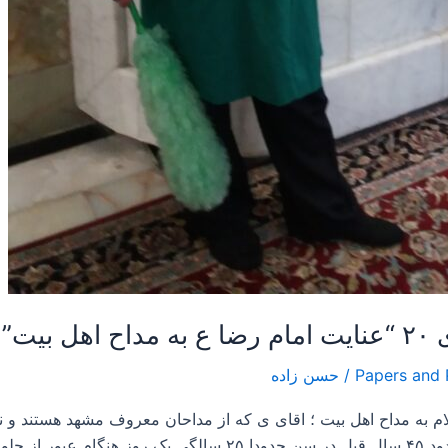
/
حسن زاده
م به مداح اهل بیت ؛ اقای ی که از مداحان معروف مشهد هستند و
اب ناگهان