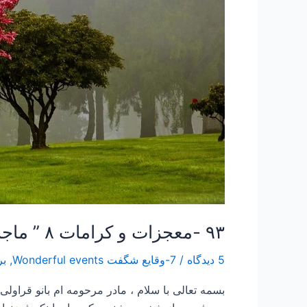
۹۳ -معجزات و کرامات ۸ ” ماجرای مرد روغن فروش”
5 دیدگاه
/
7-وقایع شگفت Wonderful events
,
بر