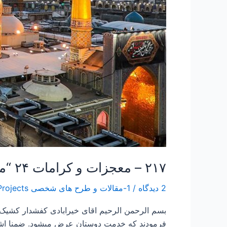
شدبخش
اول”
۲۱۷ – معجزات و کرامات ۲۴ “ماجرای براورده شدن سه درخواست زائری که بعدها خادم شدبخش اول”
2 دیدگاه
/
1-مقالات و طرح های شخصی Papers and Projects
فرمودند که خدمت دوستان عرض میشود. ضمنا اشعار