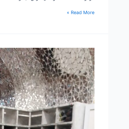
Read More »
۲۰۴
–
معجزات
و
کرامات
رضوی
۲۰
“عنایت
امام
رضا
ع