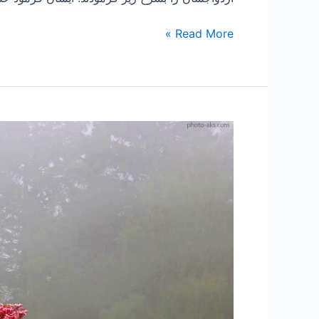
Read More »
۹۳
-معجزات
و
کرامات
۸
”
ماجرای
مرد
روغن
فروش”