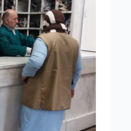
به
مداح
اهل
بیت”