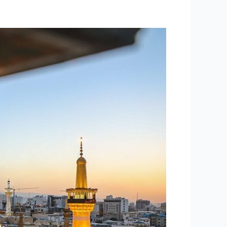
۲۱۷
–
معجزات
و
کرامات
۲۴
“ماجرای
براورده
شدن
سه
درخواست
زائری
که
بعدها
خادم