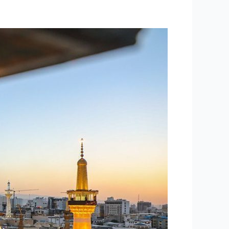
۲۱۹
-“معجزه
شفا
و
زنده
شدن
مرده
با
عنایت
حضرت
رضا
علیه
السلام”